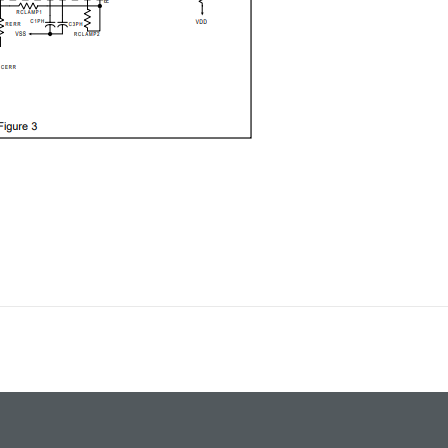
er konularda yetersiz gördüğünüz noktaları öneri formunu kullanarak tara
Bu ürüne ilk yorumu siz yapın!
Yorum Yaz