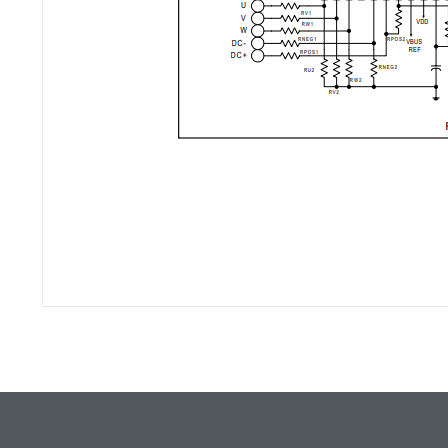
Bu ürünün fiyat bilgisi, resim, ürün açıklamalarında ve diğ
Görüş ve önerileriniz için teşekkür ederiz.
Ürün resmi kalitesiz, bozuk veya görüntülenemiyor.
Ürün açıklamasında eksik bilgiler bulunuyor.
Ürün bilgilerinde hatalar bulunuyor.