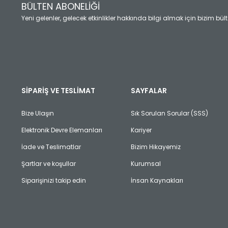
Ürün fiyatı diğer sitelerden daha pahalı.
BÜLTEN ABONELİĞİ
Bu ürüne benzer farklı alternatifler olmalı.
Yeni gelenler, gelecek etkinlikler hakkında bilgi almak için bizim bü
SİPARİŞ VE TESLİMAT
SAYFALAR
Bize Ulaşın
Sık Sorulan Sorular (SSS)
Elektronik Devre Elemanları
Kariyer
İade ve Teslimatlar
Bizim Hikayemiz
Şartlar ve koşullar
Kurumsal
Siparişinizi takip edin
İnsan Kaynakları