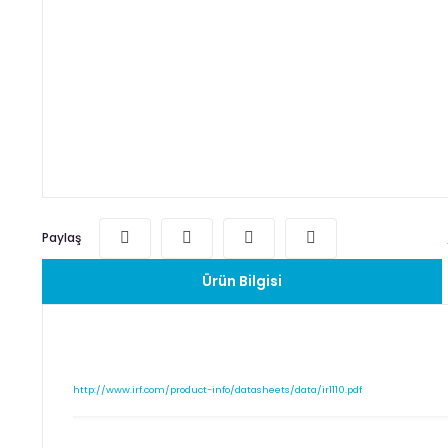
Paylaş
Ürün Bilgisi
http://www.irf.com/product-info/datasheets/data/ir1110.pdf