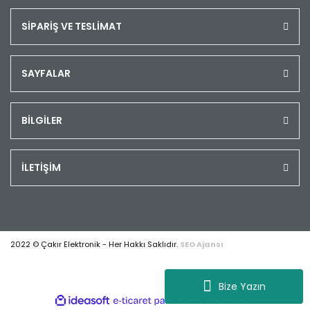
SİPARİŞ VE TESLİMAT
SAYFALAR
BİLGİLER
İLETİŞİM
2022 © Çakır Elektronik - Her Hakkı Saklıdır.
SEO Ajansı
Bize Yazın
ile
ideasoft
e-