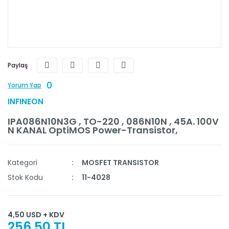
Paylaş
0
Yorum Yap
INFINEON
IPA086N10N3G , TO-220 , 086N10N , 45A. 100V
N KANAL OptiMOS Power-Transistor,
Kategori
MOSFET TRANSISTOR
Stok Kodu
11-4028
4,50 USD + KDV
256,50 TL