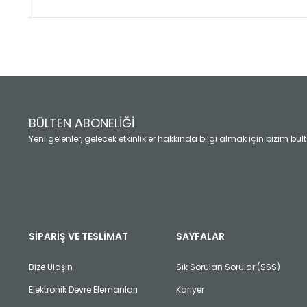
Bu ürünün fiyat bilgisi, resim, ürün açıklamalarında ve diğ
Görüş ve önerileriniz için teşekkür ederiz.
Ürün resmi kalitesiz, bozuk veya görüntülenemiyor.
Ürün açıklamasında eksik bilgiler bulunuyor.
Ürün bilgilerinde hatalar bulunuyor.
Ürün fiyatı diğer sitelerden daha pahalı.
BÜLTEN ABONELİĞİ
Bu ürüne benzer farklı alternatifler olmalı.
Yeni gelenler, gelecek etkinlikler hakkında bilgi almak için bizim bü
SİPARİŞ VE TESLİMAT
SAYFALAR
Bize Ulaşın
Sık Sorulan Sorular (SSS)
Elektronik Devre Elemanları
Kariyer