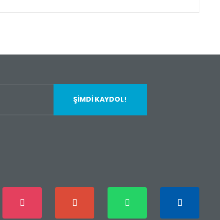
fımıza iletebilirsiniz.
ŞİMDİ KAYDOL!