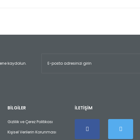
er konularda yetersiz gördüğünüz noktaları öneri formunu kullanarak tara
Bu ürüne ilk yorumu siz yapın!
Yorum Yaz
ltene kaydolun.
Gönder
BİLGİLER
İLETİŞİM
Gizlilik ve Çerez Politikası
Kişisel Verilerin Korunması