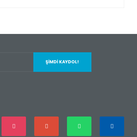
fımıza iletebilirsiniz.
ŞİMDİ KAYDOL!