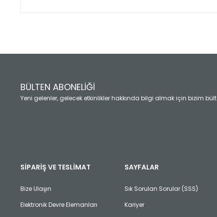
Bu ürünün fiyat bilgisi, resim, ürün açıklamalarında ve diğ
Görüş ve önerileriniz için teşekkür ederiz.
Ürün resmi kalitesiz, bozuk veya görüntülenemiyor.
Ürün açıklamasında eksik bilgiler bulunuyor.
Ürün bilgilerinde hatalar bulunuyor.
Ürün fiyatı diğer sitelerden daha pahalı.
BÜLTEN ABONELİĞİ
Bu ürüne benzer farklı alternatifler olmalı.
Yeni gelenler, gelecek etkinlikler hakkında bilgi almak için bizim bü
SİPARİŞ VE TESLİMAT
SAYFALAR
Bize Ulaşın
Sık Sorulan Sorular (SSS)
Elektronik Devre Elemanları
Kariyer