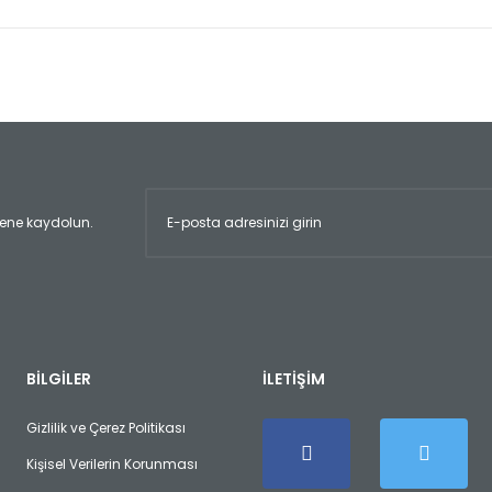
er konularda yetersiz gördüğünüz noktaları öneri formunu kullanarak tara
Bu ürüne ilk yorumu siz yapın!
Yorum Yaz
ltene kaydolun.
Gönder
BİLGİLER
İLETİŞİM
Gizlilik ve Çerez Politikası
Kişisel Verilerin Korunması