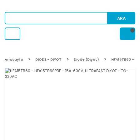
ARA
Anasayfa
DIODE - DIYOT
Diode (Diyot)
HFA15TB60 - HF