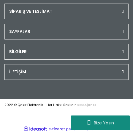
SİPARİŞ VE TESLİMAT
SAYFALAR
BİLGİLER
İLETİŞİM
2022 © Çakır Elektronik - Her Hakkı Saklıdır.
SEO Ajansı
Bize Yazın
ile
ideasoft
e-