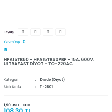
Paylaş
0
Yorum Yap
IR
HFA15TB60 - HFA15TB60PBF - 15A. 600V.
ULTRAFAST DİYOT - TO-220AC
Kategori
Diode (Diyot)
Stok Kodu
11-2801
1,90 USD + KDV
108,30 TL