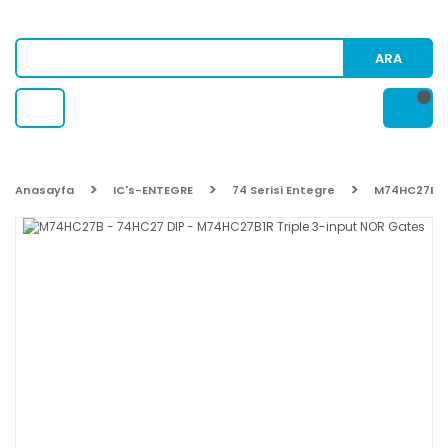
ARA
Anasayfa
IC's-ENTEGRE
74 Serisi Entegre
M74HC27B - 