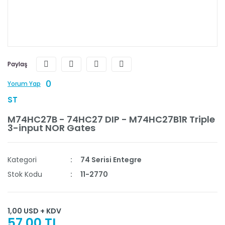
Paylaş
0
Yorum Yap
ST
M74HC27B - 74HC27 DIP - M74HC27B1R Triple
3-input NOR Gates
Kategori
74 Serisi Entegre
Stok Kodu
11-2770
1,00 USD + KDV
57,00 TL