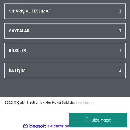
SİPARİŞ VE TESLİMAT
SAYFALAR
BİLGİLER
İLETİŞİM
2022 © Çakır Elektronik - Her Hakkı Saklıdır.
SEO Ajansı
Bize Yazın
ile
ideasoft
e-