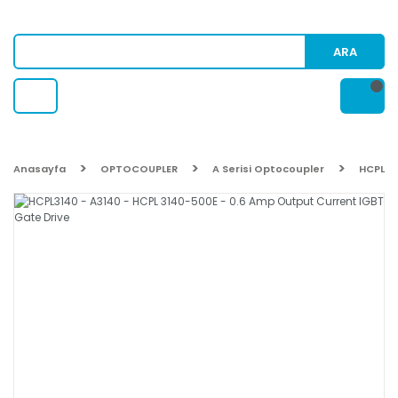
ARA
Anasayfa
OPTOCOUPLER
A Serisi Optocoupler
HCPL31