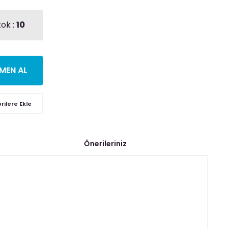
tok :
10
MEN AL
Önerileriniz