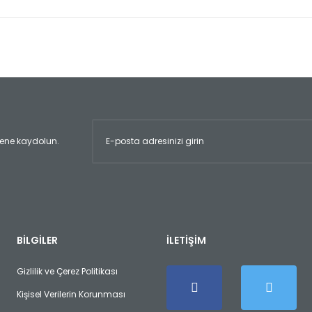
er konularda yetersiz gördüğünüz noktaları öneri formunu kullanarak tara
Bu ürüne ilk yorumu siz yapın!
Yorum Yaz
ltene kaydolun.
Gönder
BİLGİLER
İLETİŞİM
Gizlilik ve Çerez Politikası
Kişisel Verilerin Korunması