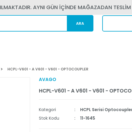
PILMAKTADIR. AYNI GÜN İÇİNDE MAĞAZADAN TESLİM
ARA
Kargom N
HCPL-V601 - A V601 - V601 - OPTOCOUPLER
AVAGO
HCPL-V601 - A V601 - V601 - OPTOC
Kategori
HCPL Serisi Optocouple
Stok Kodu
11-1645