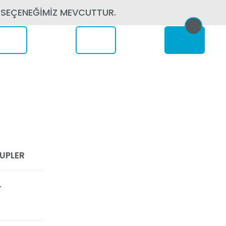
 SEÇENEĞİMİZ MEVCUTTUR.
erede
OUPLER
r