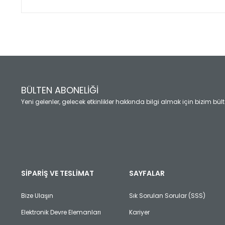
Bu ürünün fiyat bilgisi, resim, ürün açıklamalarında ve diğ
Görüş ve önerileriniz için teşekkür ederiz.
Ürün resmi kalitesiz, bozuk veya görüntülenemiyor.
Ürün açıklamasında eksik bilgiler bulunuyor.
Ürün bilgilerinde hatalar bulunuyor.
Ürün fiyatı diğer sitelerden daha pahalı.
BÜLTEN ABONELİĞİ
Bu ürüne benzer farklı alternatifler olmalı.
Yeni gelenler, gelecek etkinlikler hakkında bilgi almak için bizim bü
SİPARİŞ VE TESLİMAT
SAYFALAR
Bize Ulaşın
Sık Sorulan Sorular (SSS)
Elektronik Devre Elemanları
Kariyer