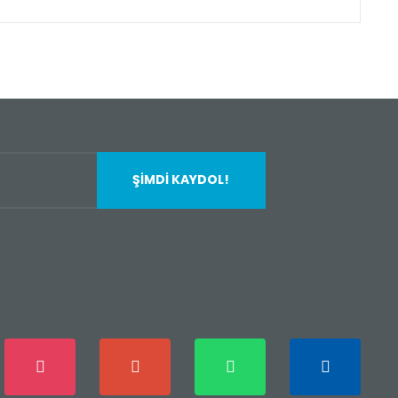
fımıza iletebilirsiniz.
ŞİMDİ KAYDOL!