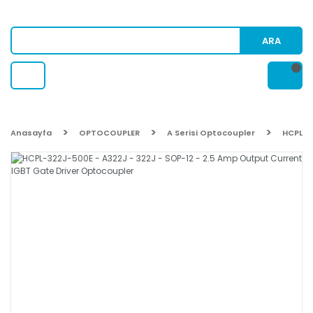
ARA
Anasayfa
OPTOCOUPLER
A Serisi Optocoupler
HCPL-3