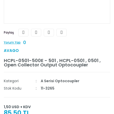
Paylaş
0
Yorum Yap
AVAGO
HCPL-0501-500E - 501 , HCPL-0501 , 0501 ,
Open Collector Output Optocoupler
Kategori
A Serisi Optocoupler
Stok Kodu
11-3265
1,50 USD + KDV
85,50 TL