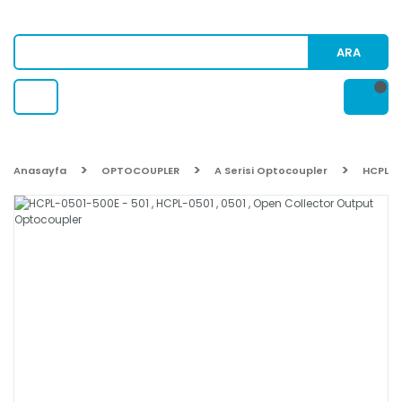
ARA
Anasayfa
OPTOCOUPLER
A Serisi Optocoupler
HCPL-0