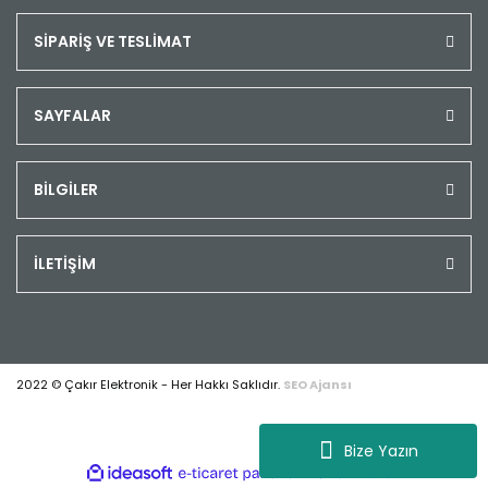
SİPARİŞ VE TESLİMAT
SAYFALAR
BİLGİLER
İLETİŞİM
2022 © Çakır Elektronik - Her Hakkı Saklıdır.
SEO Ajansı
Bize Yazın
ile
ideasoft
e-