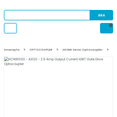
ARA
Anasayfa
OPTOCOUPLER
HCNW Serisi Optocoupler
HC