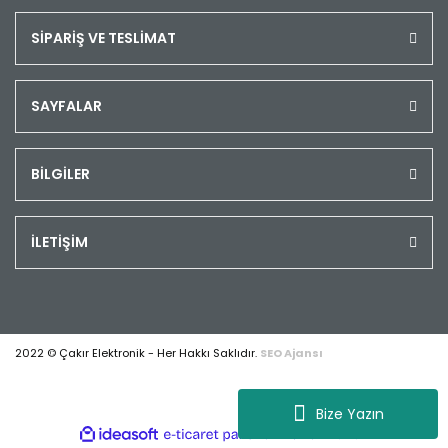
SİPARİŞ VE TESLİMAT
SAYFALAR
BİLGİLER
İLETİŞİM
2022 © Çakır Elektronik - Her Hakkı Saklıdır.
SEO Ajansı
Bize Yazın
ile
ideasoft
e-