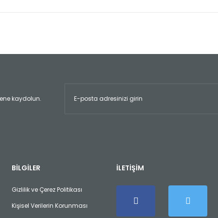
er konularda yetersiz gördüğünüz noktaları öneri formunu kullanarak tara
Bu ürüne ilk yorumu siz yapın!
Yorum Yaz
ltene kaydolun.
Gönder
BİLGİLER
İLETİŞİM
Gizlilik ve Çerez Politikası
Kişisel Verilerin Korunması