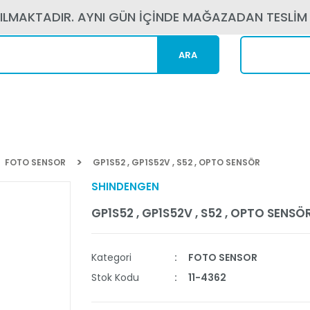
PILMAKTADIR. AYNI GÜN İÇİNDE MAĞAZADAN TESLİM
ARA
Kargom N
FOTO SENSOR
GP1S52 , GP1S52V , S52 , OPTO SENSÖR
SHINDENGEN
GP1S52 , GP1S52V , S52 , OPTO SENSÖ
Kategori
FOTO SENSOR
Stok Kodu
11-4362