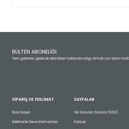
Bu ürünün fiyat bilgisi, resim, ürün açıklamalarında ve diğ
Görüş ve önerileriniz için teşekkür ederiz.
Ürün resmi kalitesiz, bozuk veya görüntülenemiyor.
Ürün açıklamasında eksik bilgiler bulunuyor.
Ürün bilgilerinde hatalar bulunuyor.
Ürün fiyatı diğer sitelerden daha pahalı.
BÜLTEN ABONELİĞİ
Bu ürüne benzer farklı alternatifler olmalı.
Yeni gelenler, gelecek etkinlikler hakkında bilgi almak için bizim bü
SİPARİŞ VE TESLİMAT
SAYFALAR
Bize Ulaşın
Sık Sorulan Sorular (SSS)
Elektronik Devre Elemanları
Kariyer