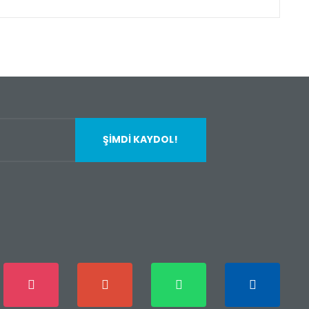
fımıza iletebilirsiniz.
ŞİMDİ KAYDOL!