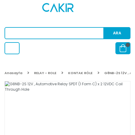
ARA
Anasayfa
RELAY - ROLE
KONTAK RÖLE
G8NB-2S 12V , Au