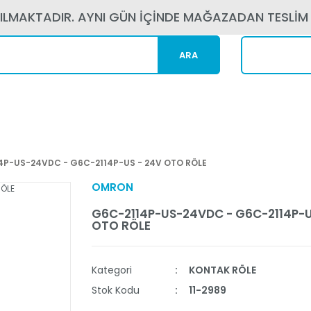
PILMAKTADIR. AYNI GÜN İÇİNDE MAĞAZADAN TESLİM
ARA
Kargom N
4P-US-24VDC - G6C-2114P-US - 24V OTO RÖLE
OMRON
G6C-2114P-US-24VDC - G6C-2114P-U
OTO RÖLE
Kategori
KONTAK RÖLE
Stok Kodu
11-2989