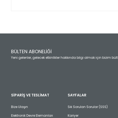
Bu ürünün fiyat bilgisi, resim, ürün açıklamalarında ve diğ
Görüş ve önerileriniz için teşekkür ederiz.
Ürün resmi kalitesiz, bozuk veya görüntülenemiyor.
Ürün açıklamasında eksik bilgiler bulunuyor.
Ürün bilgilerinde hatalar bulunuyor.
Ürün fiyatı diğer sitelerden daha pahalı.
BÜLTEN ABONELİĞİ
Bu ürüne benzer farklı alternatifler olmalı.
Yeni gelenler, gelecek etkinlikler hakkında bilgi almak için bizim bü
SİPARİŞ VE TESLİMAT
SAYFALAR
Bize Ulaşın
Sık Sorulan Sorular (SSS)
Elektronik Devre Elemanları
Kariyer