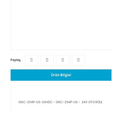
Paylaş
Ürün Bilgisi
G6C-2114P-US-24VDC - G6C-2114P-US - 24V OTO RÖLE