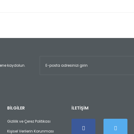
er konularda yetersiz gördüğünüz noktaları öneri formunu kullanarak tara
Bu ürüne ilk yorumu siz yapın!
Yorum Yaz
ltene kaydolun.
Gönder
BİLGİLER
İLETİŞİM
Gizlilik ve Çerez Politikası
Kişisel Verilerin Korunması