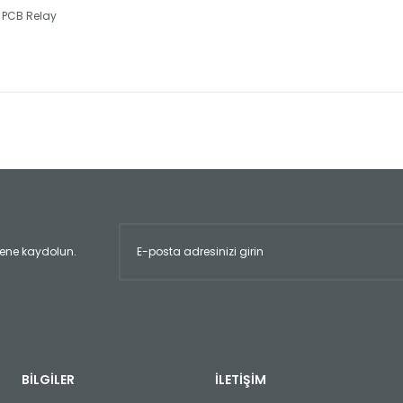
 PCB Relay
er konularda yetersiz gördüğünüz noktaları öneri formunu kullanarak tara
Bu ürüne ilk yorumu siz yapın!
Yorum Yaz
ltene kaydolun.
Gönder
BİLGİLER
İLETİŞİM