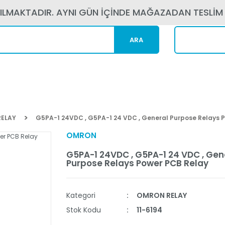
PILMAKTADIR. AYNI GÜN İÇİNDE MAĞAZADAN TESLİM
ARA
Kargom N
ELAY
G5PA-1 24VDC , G5PA-1 24 VDC , General Purpose Relays 
OMRON
G5PA-1 24VDC , G5PA-1 24 VDC , Gen
Purpose Relays Power PCB Relay
Kategori
OMRON RELAY
Stok Kodu
11-6194