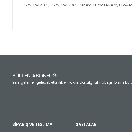
G5PA-1 24VDC , G5PA-1 24 VDC , General Purpose Relays Power
Bu ürünün fiyat bilgisi, resim, ürün açıklamalarında ve diğ
Görüş ve önerileriniz için teşekkür ederiz.
Ürün resmi kalitesiz, bozuk veya görüntülenemiyor.
Ürün açıklamasında eksik bilgiler bulunuyor.
Ürün bilgilerinde hatalar bulunuyor.
Ürün fiyatı diğer sitelerden daha pahalı.
BÜLTEN ABONELİĞİ
Bu ürüne benzer farklı alternatifler olmalı.
Yeni gelenler, gelecek etkinlikler hakkında bilgi almak için bizim bü
SİPARİŞ VE TESLİMAT
SAYFALAR