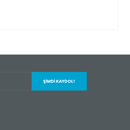
fımıza iletebilirsiniz.
ŞİMDİ KAYDOL!