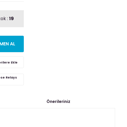
tok :
19
MEN AL
ose Relays
Önerileriniz