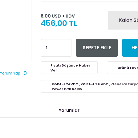
8,00 USD + KDV
Kalan S
456,00 TL
SEPETE EKLE
HE
Fiyatı Düşünce Haber
Ver
0
Yorum Yap
G5PA-1 24VDC , G5PA-1 24 VDC , General Purp
Power PCB Relay
Yorumlar