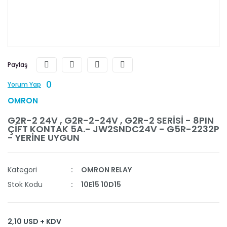
Paylaş
0
Yorum Yap
OMRON
G2R-2 24V , G2R-2-24V , G2R-2 SERİSİ - 8PIN
ÇİFT KONTAK 5A.- JW2SNDC24V - G5R-2232P
- YERİNE UYGUN
Kategori
OMRON RELAY
Stok Kodu
10E15 10D15
2,10 USD + KDV