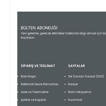
Bu ürünün fiyat bilgisi, resim, ürün açıklamalarında ve diğ
Görüş ve önerileriniz için teşekkür ederiz.
Ürün resmi kalitesiz, bozuk veya görüntülenemiyor.
BÜLTEN ABONELİĞİ
Ürün açıklamasında eksik bilgiler bulunuyor.
Yeni gelenler, gelecek etkinlikler hakkında bilgi almak için b
kaydolun.
Ürün bilgilerinde hatalar bulunuyor.
Ürün fiyatı diğer sitelerden daha pahalı.
Bu ürüne benzer farklı alternatifler olmalı.
SİPARİŞ VE TESLİMAT
SAYFALAR
Bize Ulaşın
Sık Sorulan Sorular (SSS)
Elektronik Devre Elemanları
Kariyer
İade ve Teslimatlar
Bizim Hikayemiz
Şartlar ve koşullar
Kurumsal