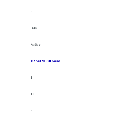
-
Bulk
Active
General Purpose
1
1:1
-