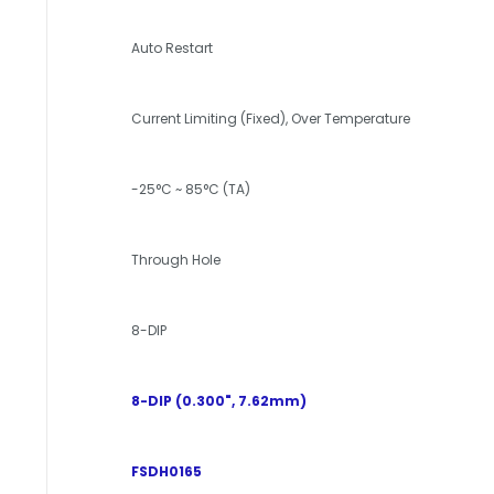
Auto Restart
Current Limiting (Fixed), Over Temperature
-25°C ~ 85°C (TA)
Through Hole
8-DIP
8-DIP (0.300", 7.62mm)
FSDH0165