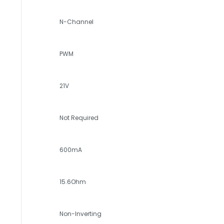
N-Channel
PWM
21V
Not Required
600mA
15.6Ohm
Non-Inverting