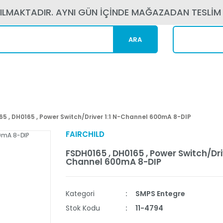
PILMAKTADIR. AYNI GÜN İÇİNDE MAĞAZADAN TESLİM
ARA
Kargom N
5 , DH0165 , Power Switch/Driver 1:1 N-Channel 600mA 8-DIP
FAIRCHILD
FSDH0165 , DH0165 , Power Switch/Driv
Channel 600mA 8-DIP
Kategori
SMPS Entegre
Stok Kodu
11-4794