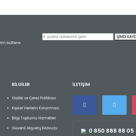
er konularda yetersiz gördüğünüz noktaları öneri formunu kullanarak tara
Bu ürüne ilk yorumu siz yapın!
ŞİMDİ KAYD
Yorum Yaz
izim bültene
BİLGİLER
İLETİŞİM
Gizlilik ve Çerez Politikası
Gönder
Kişisel Verilerin Korunması
Bilgi Toplumu Hizmetleri
Güvenli Alışveriş Kılavuzu
0 850 888 88 05