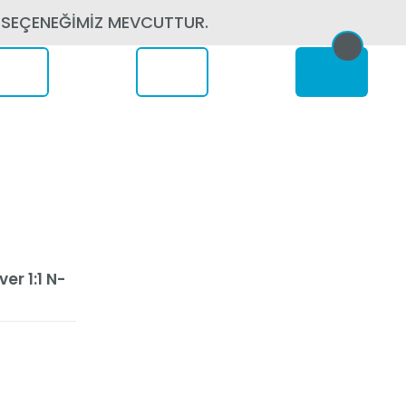
 SEÇENEĞİMİZ MEVCUTTUR.
erede
er 1:1 N-