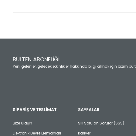
Bu ürünün fiyat bilgisi, resim, ürün açıklamalarında ve diğ
Görüş ve önerileriniz için teşekkür ederiz.
Ürün resmi kalitesiz, bozuk veya görüntülenemiyor.
Ürün açıklamasında eksik bilgiler bulunuyor.
Ürün bilgilerinde hatalar bulunuyor.
Ürün fiyatı diğer sitelerden daha pahalı.
BÜLTEN ABONELİĞİ
Bu ürüne benzer farklı alternatifler olmalı.
Yeni gelenler, gelecek etkinlikler hakkında bilgi almak için bizim bü
SİPARİŞ VE TESLİMAT
SAYFALAR
Bize Ulaşın
Sık Sorulan Sorular (SSS)
Elektronik Devre Elemanları
Kariyer