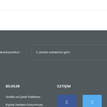
er konularda yetersiz gördüğünüz noktaları öneri formunu kullanarak tara
Bu ürüne ilk yorumu siz yapın!
Yorum Yaz
ltene kaydolun.
Gönder
BİLGİLER
İLETİŞİM
Gizlilik ve Çerez Politikası
Kişisel Verilerin Korunması