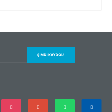
fımıza iletebilirsiniz.
ŞİMDİ KAYDOL!