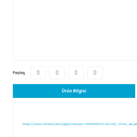
Paylaş
Ürün Bilgisi
https://www.infineon.com/dgdl/Infineon-FS100R12KT3-DS-v02_01-en_de.pd