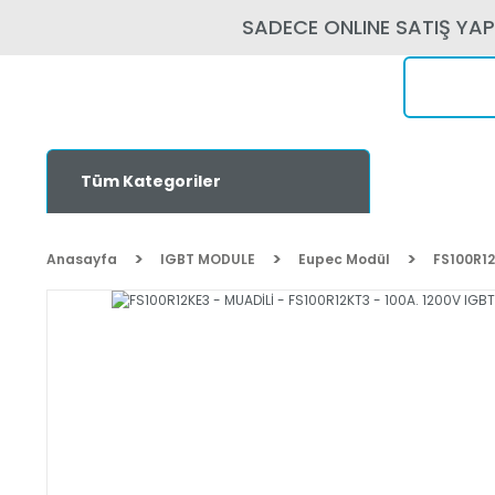
SADECE ONLINE SATIŞ YA
Tüm Kategoriler
Anasayfa
IGBT MODULE
Eupec Modül
FS100R12