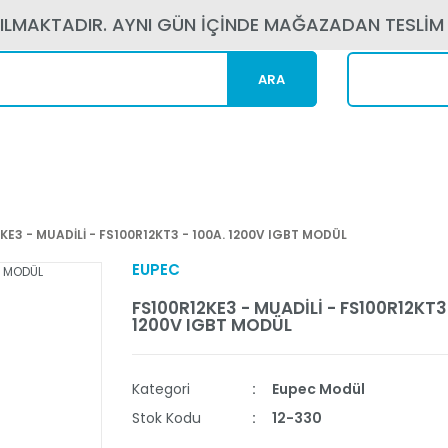
PILMAKTADIR. AYNI GÜN İÇİNDE MAĞAZADAN TESLİM
ARA
Kargom N
KE3 - MUADİLİ - FS100R12KT3 - 100A. 1200V IGBT MODÜL
EUPEC
FS100R12KE3 - MUADİLİ - FS100R12KT3 
1200V IGBT MODÜL
Kategori
Eupec Modül
Stok Kodu
12-330