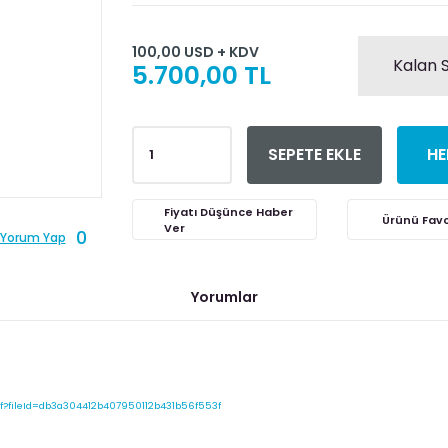
100,00 USD + KDV
Kalan S
5.700,00 TL
SEPETE EKLE
HE
Fiyatı Düşünce Haber
Ver
0
Yorum Yap
Yorumlar
f?fileId=db3a304412b407950112b431b56f553f