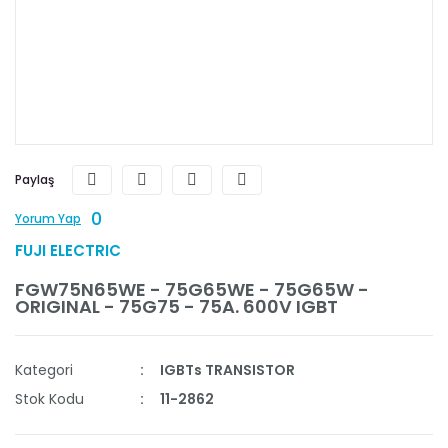
Paylaş
0
Yorum Yap
FUJI ELECTRIC
FGW75N65WE - 75G65WE - 75G65W -
ORIGINAL - 75G75 - 75A. 600V IGBT
Kategori
IGBTs TRANSISTOR
Stok Kodu
11-2862