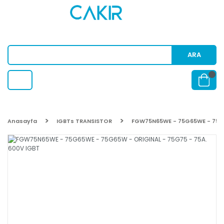
ARA
Anasayfa
IGBTs TRANSISTOR
FGW75N65WE - 75G65WE - 75G6