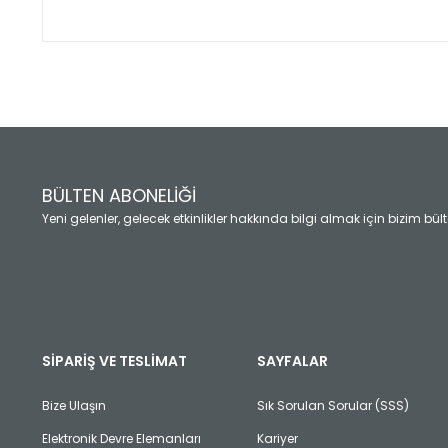
Bu ürünün fiyat bilgisi, resim, ürün açıklamalarında ve diğ
Görüş ve önerileriniz için teşekkür ederiz.
Ürün resmi kalitesiz, bozuk veya görüntülenemiyor.
Ürün açıklamasında eksik bilgiler bulunuyor.
Ürün bilgilerinde hatalar bulunuyor.
Ürün fiyatı diğer sitelerden daha pahalı.
BÜLTEN ABONELİĞİ
Bu ürüne benzer farklı alternatifler olmalı.
Yeni gelenler, gelecek etkinlikler hakkında bilgi almak için bizim bü
SİPARİŞ VE TESLİMAT
SAYFALAR
Bize Ulaşın
Sık Sorulan Sorular (SSS)
Elektronik Devre Elemanları
Kariyer