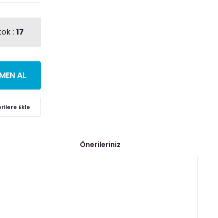
tok :
17
MEN AL
Önerileriniz