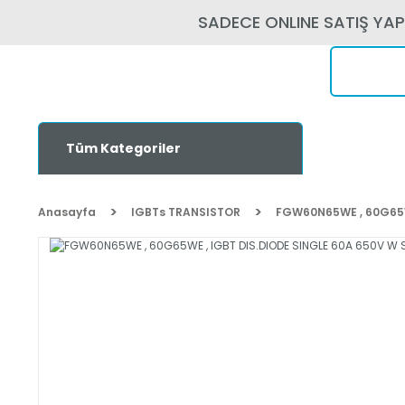
SADECE ONLINE SATIŞ YA
Tüm Kategoriler
Anasayfa
IGBTs TRANSISTOR
FGW60N65WE , 60G65WE