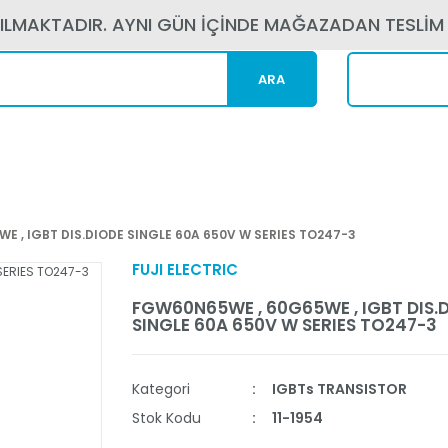
PILMAKTADIR. AYNI GÜN İÇİNDE MAĞAZADAN TESLİM
ARA
Kargom N
 , IGBT DIS.DIODE SINGLE 60A 650V W SERIES TO247-3
FUJI ELECTRIC
FGW60N65WE , 60G65WE , IGBT DIS.
SINGLE 60A 650V W SERIES TO247-3
Kategori
IGBTs TRANSISTOR
Stok Kodu
11-1954