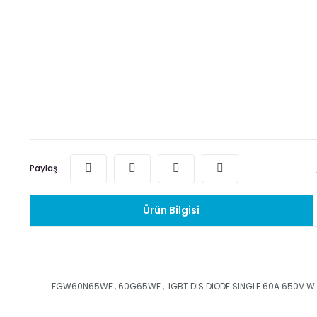
Paylaş
Ürün Bilgisi
FGW60N65WE , 60G65WE , IGBT DIS.DIODE SINGLE 60A 650V W