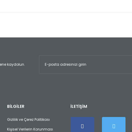
er konularda yetersiz gördüğünüz noktaları öneri formunu kullanarak tara
Bu ürüne ilk yorumu siz yapın!
Yorum Yaz
ltene kaydolun.
Gönder
BİLGİLER
İLETİŞİM
Gizlilik ve Çerez Politikası
Kişisel Verilerin Korunması