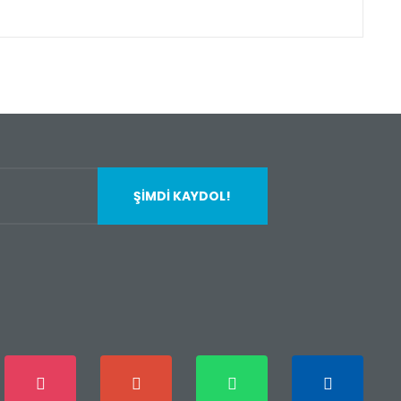
fımıza iletebilirsiniz.
ŞİMDİ KAYDOL!