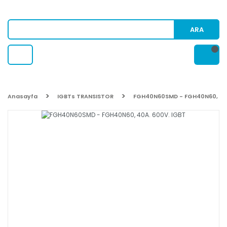
ARA
Anasayfa
IGBTs TRANSISTOR
FGH40N60SMD - FGH40N60, 40A