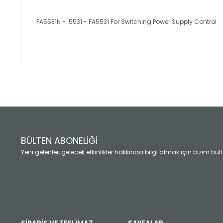
FA5531N - 5531 - FA5531 For Switching Power Supply Control
Bu ürünün fiyat bilgisi, resim, ürün açıklamalarında ve diğ
Görüş ve önerileriniz için teşekkür ederiz.
Ürün resmi kalitesiz, bozuk veya görüntülenemiyor.
Ürün açıklamasında eksik bilgiler bulunuyor.
Ürün bilgilerinde hatalar bulunuyor.
Ürün fiyatı diğer sitelerden daha pahalı.
BÜLTEN ABONELİĞİ
Bu ürüne benzer farklı alternatifler olmalı.
Yeni gelenler, gelecek etkinlikler hakkında bilgi almak için bizim bü
SİPARİŞ VE TESLİMAT
SAYFALAR