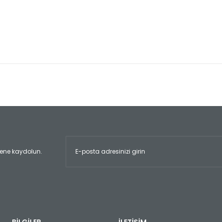
er konularda yetersiz gördüğünüz noktaları öneri formunu kullanarak tara
Bu ürüne ilk yorumu siz yapın!
Yorum Yaz
ltene kaydolun.
Gönder
BİLGİLER
İLETİŞİM