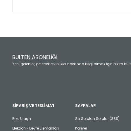
Bu ürünün fiyat bilgisi, resim, ürün açıklamalarında ve diğ
Görüş ve önerileriniz için teşekkür ederiz.
Ürün resmi kalitesiz, bozuk veya görüntülenemiyor.
Ürün açıklamasında eksik bilgiler bulunuyor.
Ürün bilgilerinde hatalar bulunuyor.
Ürün fiyatı diğer sitelerden daha pahalı.
BÜLTEN ABONELİĞİ
Bu ürüne benzer farklı alternatifler olmalı.
Yeni gelenler, gelecek etkinlikler hakkında bilgi almak için bizim bü
SİPARİŞ VE TESLİMAT
SAYFALAR
Bize Ulaşın
Sık Sorulan Sorular (SSS)
Elektronik Devre Elemanları
Kariyer