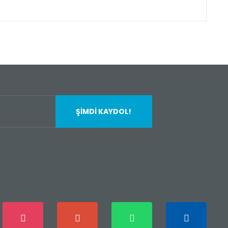
fımıza iletebilirsiniz.
ŞİMDİ KAYDOL!