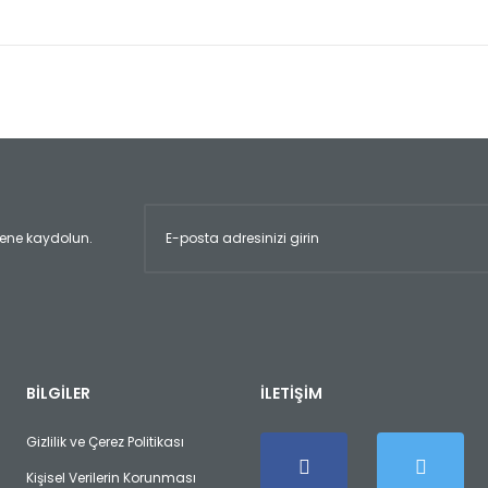
er konularda yetersiz gördüğünüz noktaları öneri formunu kullanarak tara
Bu ürüne ilk yorumu siz yapın!
Yorum Yaz
ltene kaydolun.
Gönder
BİLGİLER
İLETİŞİM
Gizlilik ve Çerez Politikası
Kişisel Verilerin Korunması