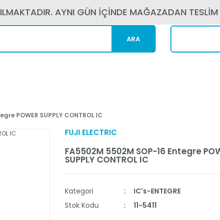
PILMAKTADIR. AYNI GÜN İÇİNDE MAĞAZADAN TESLİM
ARA
Kargom N
tegre POWER SUPPLY CONTROL IC
FUJI ELECTRIC
FA5502M 5502M SOP-16 Entegre PO
SUPPLY CONTROL IC
Kategori
IC's-ENTEGRE
Stok Kodu
11-5411