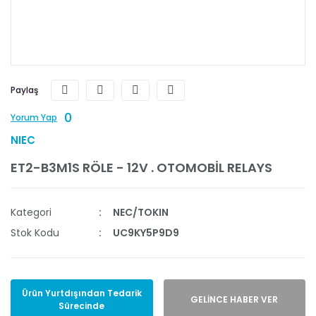
Paylaş
0
Yorum Yap
NIEC
ET2-B3M1S RÖLE - 12V . OTOMOBİL RELAYS
Kategori
NEC/TOKIN
Stok Kodu
UC9KY5P9D9
Ürün Yurtdışından Tedarik
GELİNCE HABER VER
Sürecinde