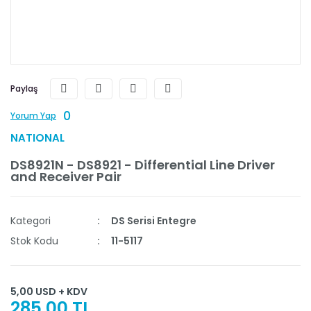
Paylaş
0
Yorum Yap
NATIONAL
DS8921N - DS8921 - Differential Line Driver
and Receiver Pair
Kategori
DS Serisi Entegre
Stok Kodu
11-5117
5,00 USD + KDV
285,00 TL