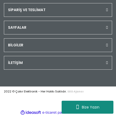
SİPARİŞ VE TESLİMAT
SAYFALAR
BİLGİLER
İLETİŞİM
2022 © Çakır Elektronik - Her Hakkı Saklıdır.
SEO Ajansı
Bize Yazın
ile
ideasoft
e-