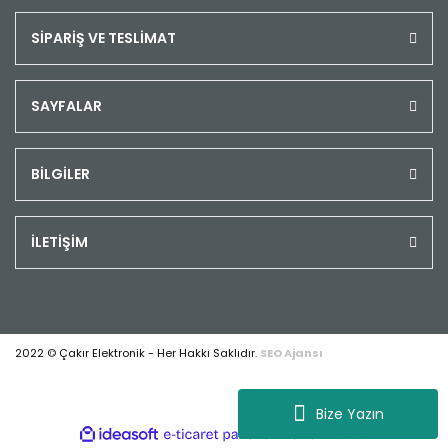
SİPARİŞ VE TESLİMAT
SAYFALAR
BİLGİLER
İLETİŞİM
2022 © Çakır Elektronik - Her Hakkı Saklıdır.
SEO Ajansı
Bize Yazın
ile
ideasoft
e-