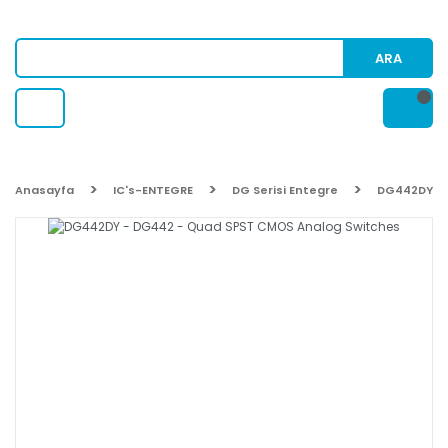
ARA
Anasayfa
IC's-ENTEGRE
DG Serisi Entegre
DG442DY - 