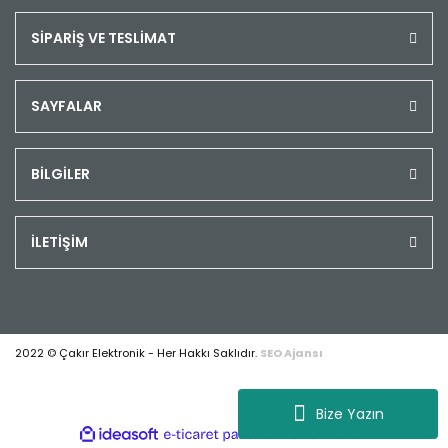
SİPARİŞ VE TESLİMAT
SAYFALAR
BİLGİLER
İLETİŞİM
2022 © Çakır Elektronik - Her Hakkı Saklıdır.
SEO Ajansı
Bize Yazın
ile
ideasoft
e-