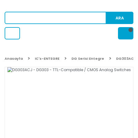
ARA
Anasayfa
IC's-ENTEGRE
DG Serisi Entegre
DG303ACJ -