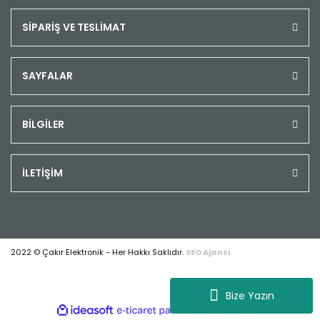
SİPARİŞ VE TESLİMAT
SAYFALAR
BİLGİLER
İLETİŞİM
2022 © Çakır Elektronik - Her Hakkı Saklıdır.
SEO Ajansı
Bize Yazın
ile
ideasoft
e-