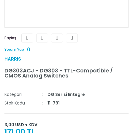
Paylaş
0
Yorum Yap
HARRIS
DG303ACJ - DG303 - TTL-Compatible /
CMOS Analog Switches
Kategori
DG Serisi Entegre
Stok Kodu
11-791
3,00 USD + KDV
171,00 TL