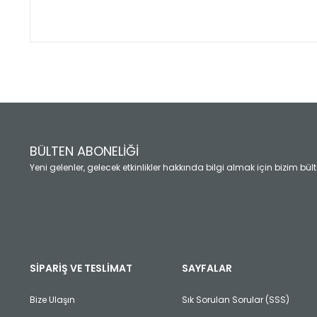
Bu ürünün fiyat bilgisi, resim, ürün açıklamalarında ve diğ
Görüş ve önerileriniz için teşekkür ederiz.
Ürün resmi kalitesiz, bozuk veya görüntülenemiyor.
Ürün açıklamasında eksik bilgiler bulunuyor.
Ürün bilgilerinde hatalar bulunuyor.
Ürün fiyatı diğer sitelerden daha pahalı.
BÜLTEN ABONELİĞİ
Bu ürüne benzer farklı alternatifler olmalı.
Yeni gelenler, gelecek etkinlikler hakkında bilgi almak için bizim bü
SİPARİŞ VE TESLİMAT
SAYFALAR
Bize Ulaşın
Sık Sorulan Sorular (SSS)