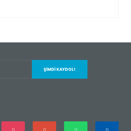
fımıza iletebilirsiniz.
ŞİMDİ KAYDOL!