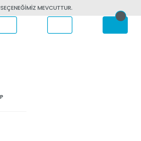
 SEÇENEĞİMİZ MEVCUTTUR.
erede
NP