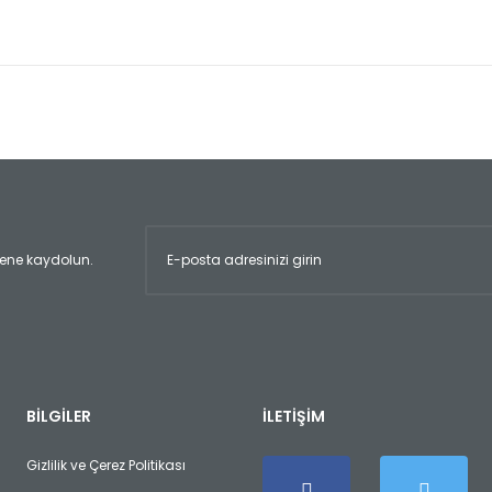
er konularda yetersiz gördüğünüz noktaları öneri formunu kullanarak tara
Bu ürüne ilk yorumu siz yapın!
Yorum Yaz
ltene kaydolun.
Gönder
BİLGİLER
İLETİŞİM
Gizlilik ve Çerez Politikası