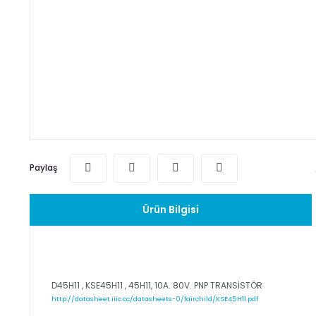
Paylaş
Ürün Bilgisi
D45H11 , KSE45H11 , 45H11, 10A. 80V. PNP TRANSİSTÖR
http://datasheet.iiic.cc/datasheets-0/fairchild/KSE45H11.pdf