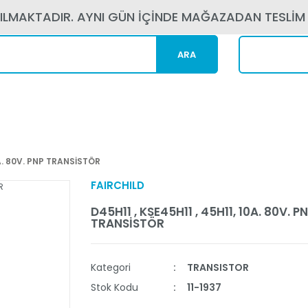
PILMAKTADIR. AYNI GÜN İÇİNDE MAĞAZADAN TESLİM
ARA
Kargom N
0A. 80V. PNP TRANSİSTÖR
FAIRCHILD
D45H11 , KSE45H11 , 45H11, 10A. 80V. P
TRANSİSTÖR
Kategori
TRANSISTOR
Stok Kodu
11-1937