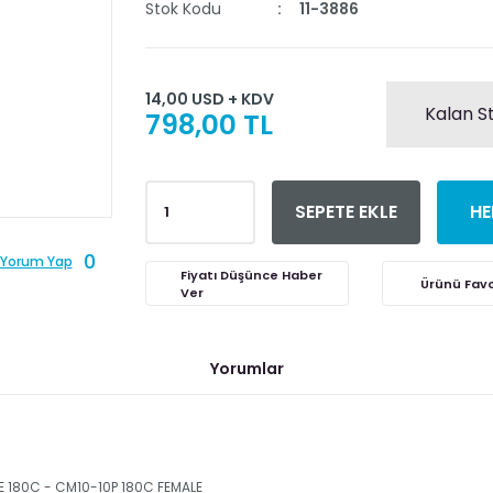
Stok Kodu
11-3886
14,00 USD + KDV
Kalan S
798,00 TL
SEPETE EKLE
HE
0
Yorum Yap
Fiyatı Düşünce Haber
Ver
Yorumlar
E 180C - CM10-10P 180C FEMALE