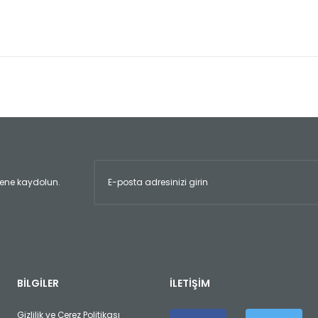
er konularda yetersiz gördüğünüz noktaları öneri formunu kullanarak tara
Bu ürüne ilk yorumu siz yapın!
Yorum Yaz
ltene kaydolun.
Gönder
BİLGİLER
İLETİŞİM
Gizlilik ve Çerez Politikası