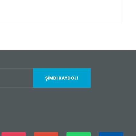
fımıza iletebilirsiniz.
ŞİMDİ KAYDOL!