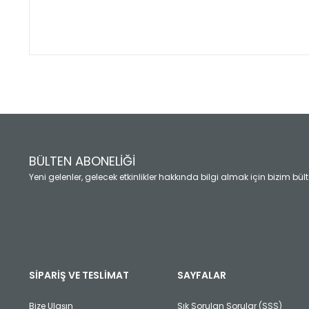
Bu ürünün fiyat bilgisi, resim, ürün açıklamalarında ve diğ
Görüş ve önerileriniz için teşekkür ederiz.
Ürün resmi kalitesiz, bozuk veya görüntülenemiyor.
Ürün açıklamasında eksik bilgiler bulunuyor.
Ürün bilgilerinde hatalar bulunuyor.
Ürün fiyatı diğer sitelerden daha pahalı.
BÜLTEN ABONELİĞİ
Bu ürüne benzer farklı alternatifler olmalı.
Yeni gelenler, gelecek etkinlikler hakkında bilgi almak için bizim bü
SİPARİŞ VE TESLİMAT
SAYFALAR
Bize Ulaşın
Sık Sorulan Sorular (SSS)