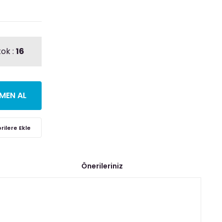
tok :
16
MEN AL
Önerileriniz