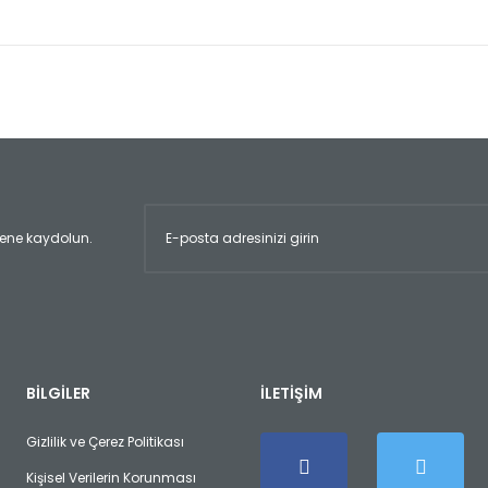
er konularda yetersiz gördüğünüz noktaları öneri formunu kullanarak tara
Bu ürüne ilk yorumu siz yapın!
Yorum Yaz
ltene kaydolun.
Gönder
BİLGİLER
İLETİŞİM
Gizlilik ve Çerez Politikası
Kişisel Verilerin Korunması