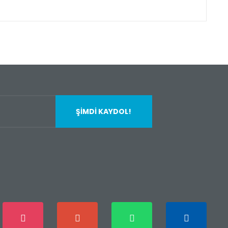
fımıza iletebilirsiniz.
ŞİMDİ KAYDOL!