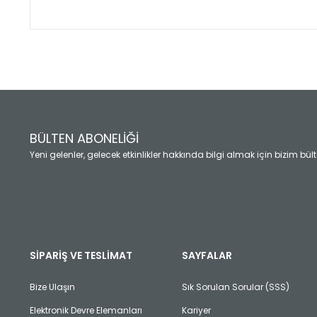
Bu ürünün fiyat bilgisi, resim, ürün açıklamalarında ve diğ
Görüş ve önerileriniz için teşekkür ederiz.
Ürün resmi kalitesiz, bozuk veya görüntülenemiyor.
Ürün açıklamasında eksik bilgiler bulunuyor.
Ürün bilgilerinde hatalar bulunuyor.
Ürün fiyatı diğer sitelerden daha pahalı.
BÜLTEN ABONELİĞİ
Bu ürüne benzer farklı alternatifler olmalı.
Yeni gelenler, gelecek etkinlikler hakkında bilgi almak için bizim bü
SİPARİŞ VE TESLİMAT
SAYFALAR
Bize Ulaşın
Sık Sorulan Sorular (SSS)
Elektronik Devre Elemanları
Kariyer