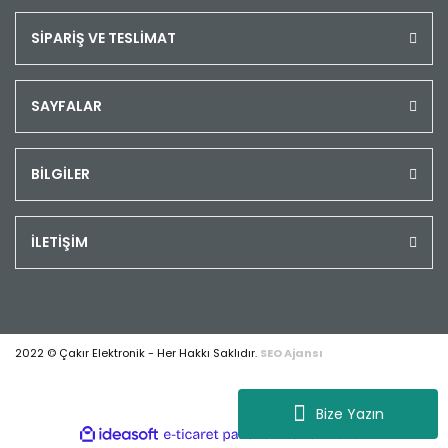
SİPARİŞ VE TESLİMAT
SAYFALAR
BİLGİLER
İLETİŞİM
2022 © Çakır Elektronik - Her Hakkı Saklıdır.
SEO Ajansı
Bize Yazın
ile
ideasoft
e-