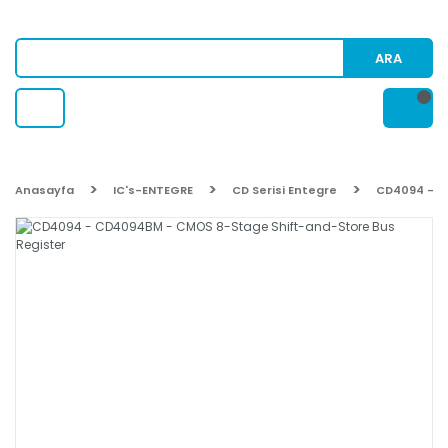
ARA
Anasayfa
IC's-ENTEGRE
CD Serisi Entegre
CD4094 - C