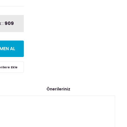
 :
909
MEN AL
Önerileriniz