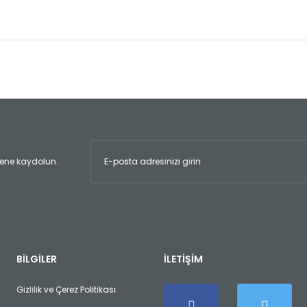
er konularda yetersiz gördüğünüz noktaları öneri formunu kullanarak tara
Bu ürüne ilk yorumu siz yapın!
Yorum Yaz
ltene kaydolun.
Gönder
BİLGİLER
İLETİŞİM
Gizlilik ve Çerez Politikası