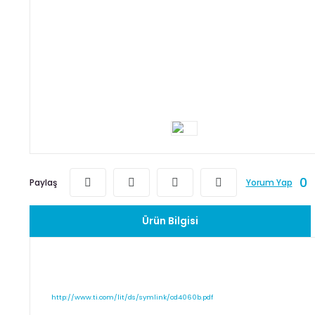
0
Paylaş
Yorum Yap
Ürün Bilgisi
http://www.ti.com/lit/ds/symlink/cd4060b.pdf