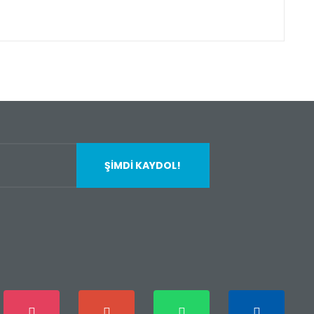
fımıza iletebilirsiniz.
ŞİMDİ KAYDOL!