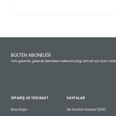
Bu ürünün fiyat bilgisi, resim, ürün açıklamalarında ve diğ
Görüş ve önerileriniz için teşekkür ederiz.
Ürün resmi kalitesiz, bozuk veya görüntülenemiyor.
Ürün açıklamasında eksik bilgiler bulunuyor.
Ürün bilgilerinde hatalar bulunuyor.
Ürün fiyatı diğer sitelerden daha pahalı.
BÜLTEN ABONELİĞİ
Bu ürüne benzer farklı alternatifler olmalı.
Yeni gelenler, gelecek etkinlikler hakkında bilgi almak için bizim bü
SİPARİŞ VE TESLİMAT
SAYFALAR
Bize Ulaşın
Sık Sorulan Sorular (SSS)