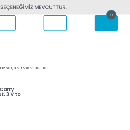
 SEÇENEĞİMİZ MEVCUTTUR.
0
erede
Input, 3 V to 18 V, DIP-16
 Carry
t, 3 V to