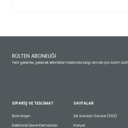
Bu ürünün fiyat bilgisi, resim, ürün açıklamalarında ve diğ
Görüş ve önerileriniz için teşekkür ederiz.
Ürün resmi kalitesiz, bozuk veya görüntülenemiyor.
Ürün açıklamasında eksik bilgiler bulunuyor.
Ürün bilgilerinde hatalar bulunuyor.
Ürün fiyatı diğer sitelerden daha pahalı.
BÜLTEN ABONELİĞİ
Bu ürüne benzer farklı alternatifler olmalı.
Yeni gelenler, gelecek etkinlikler hakkında bilgi almak için bizim bü
SİPARİŞ VE TESLİMAT
SAYFALAR
Bize Ulaşın
Sık Sorulan Sorular (SSS)
Elektronik Devre Elemanları
Kariyer