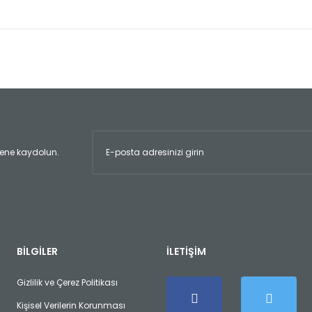
er konularda yetersiz gördüğünüz noktaları öneri formunu kullanarak tara
Bu ürüne ilk yorumu siz yapın!
Yorum Yaz
ltene kaydolun.
Gönder
BİLGİLER
İLETİŞİM
Gizlilik ve Çerez Politikası
Kişisel Verilerin Korunması