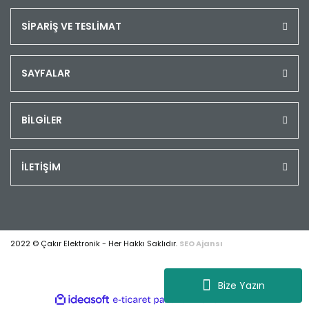
SİPARİŞ VE TESLİMAT
SAYFALAR
BİLGİLER
İLETİŞİM
2022 © Çakır Elektronik - Her Hakkı Saklıdır.
SEO Ajansı
Bize Yazın
ile
ideasoft
e-