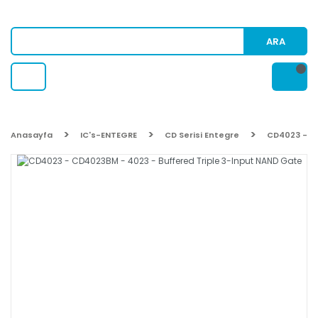
ARA
Anasayfa
IC's-ENTEGRE
CD Serisi Entegre
CD4023 - CD