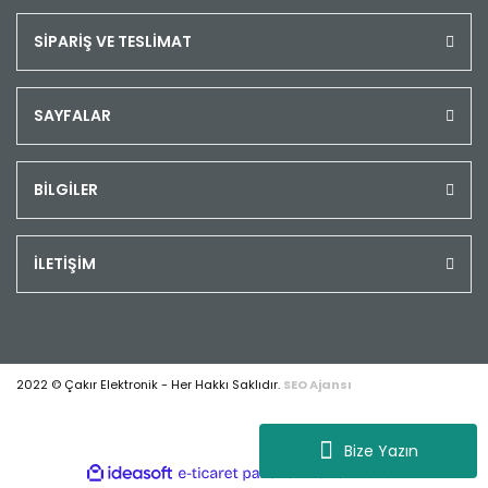
SİPARİŞ VE TESLİMAT
SAYFALAR
BİLGİLER
İLETİŞİM
2022 © Çakır Elektronik - Her Hakkı Saklıdır.
SEO Ajansı
Bize Yazın
ile
ideasoft
e-