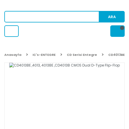
ARA
Anasayfa
IC's-ENTEGRE
CD Serisi Entegre
CD4013BE ,4