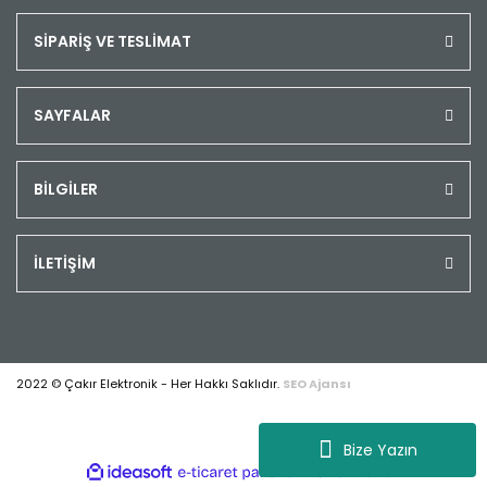
SİPARİŞ VE TESLİMAT
SAYFALAR
BİLGİLER
İLETİŞİM
2022 © Çakır Elektronik - Her Hakkı Saklıdır.
SEO Ajansı
Bize Yazın
ile
ideasoft
e-