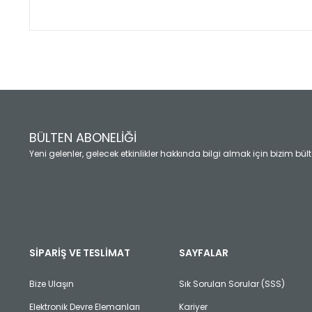
Bu ürünün fiyat bilgisi, resim, ürün açıklamalarında ve diğ
Görüş ve önerileriniz için teşekkür ederiz.
Ürün resmi kalitesiz, bozuk veya görüntülenemiyor.
Ürün açıklamasında eksik bilgiler bulunuyor.
Ürün bilgilerinde hatalar bulunuyor.
Ürün fiyatı diğer sitelerden daha pahalı.
BÜLTEN ABONELİĞİ
Bu ürüne benzer farklı alternatifler olmalı.
Yeni gelenler, gelecek etkinlikler hakkında bilgi almak için bizim bü
SİPARİŞ VE TESLİMAT
SAYFALAR
Bize Ulaşın
Sık Sorulan Sorular (SSS)
Elektronik Devre Elemanları
Kariyer