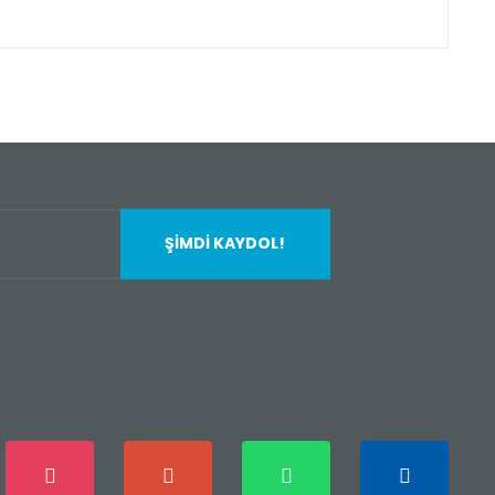
fımıza iletebilirsiniz.
ŞİMDİ KAYDOL!