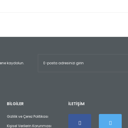
er konularda yetersiz gördüğünüz noktaları öneri formunu kullanarak tara
Bu ürüne ilk yorumu siz yapın!
Yorum Yaz
ltene kaydolun.
Gönder
BİLGİLER
İLETİŞİM
Gizlilik ve Çerez Politikası
Kişisel Verilerin Korunması