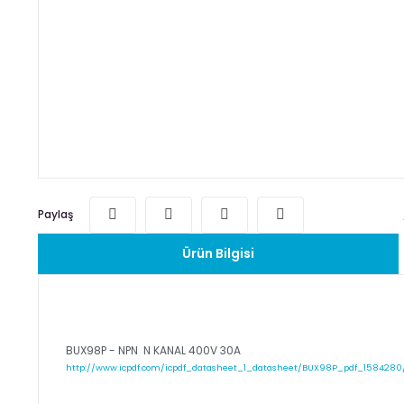
Paylaş
Ürün Bilgisi
BUX98P - NPN N KANAL 400V 30A
http://www.icpdf.com/icpdf_datasheet_1_datasheet/BUX98P_pdf_1584280