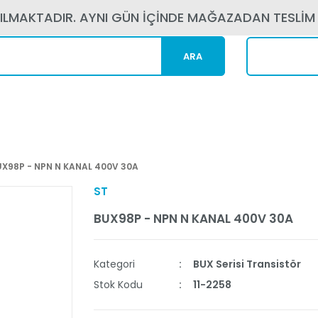
PILMAKTADIR. AYNI GÜN İÇİNDE MAĞAZADAN TESLİM
ARA
Kargom N
UX98P - NPN N KANAL 400V 30A
ST
BUX98P - NPN N KANAL 400V 30A
Kategori
BUX Serisi Transistör
Stok Kodu
11-2258