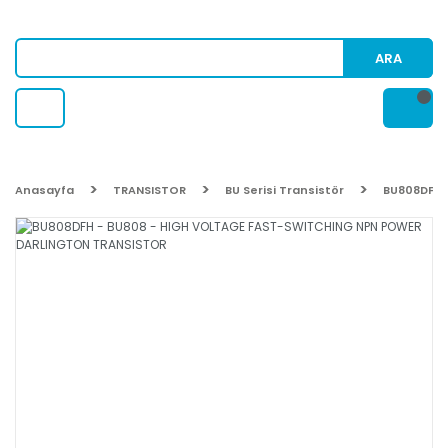
ARA
Anasayfa
TRANSISTOR
BU Serisi Transistör
BU808DFH 