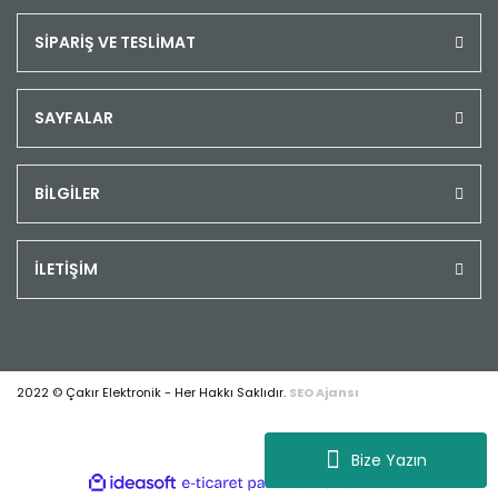
SİPARİŞ VE TESLİMAT
SAYFALAR
BİLGİLER
İLETİŞİM
2022 © Çakır Elektronik - Her Hakkı Saklıdır.
SEO Ajansı
Bize Yazın
ile
ideasoft
e-