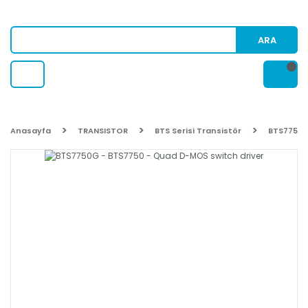
ARA
Anasayfa
TRANSISTOR
BTS Serisi Transistör
BTS7750G