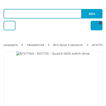
ARA
Anasayfa
TRANSISTOR
BTS Serisi Transistör
BTS7710G