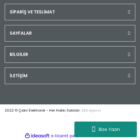
SİPARİŞ VE TESLİMAT
SAYFALAR
BİLGİLER
İLETİŞİM
2022 © Çakır Elektronik - Her Hakkı Saklıdır.
SEO Ajansı
Bize Yazın
ile
ideasoft
e-