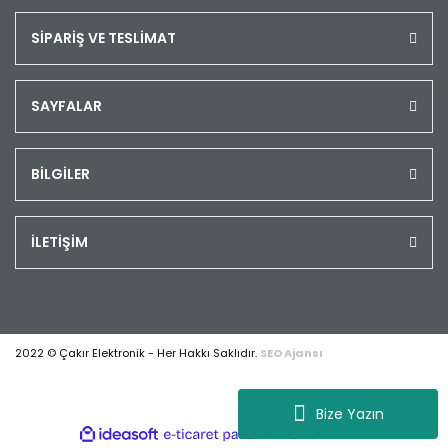
SİPARİŞ VE TESLİMAT
SAYFALAR
BİLGİLER
İLETİŞİM
2022 © Çakır Elektronik - Her Hakkı Saklıdır.
SEO Ajansı
Bize Yazın
ile
ideasoft
e-