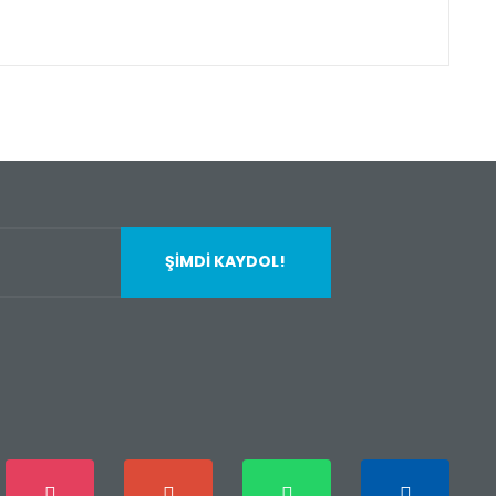
fımıza iletebilirsiniz.
ŞİMDİ KAYDOL!