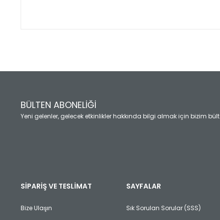
Bu ürünün fiyat bilgisi, resim, ürün açıklamalarında ve diğ
Görüş ve önerileriniz için teşekkür ederiz.
Ürün resmi kalitesiz, bozuk veya görüntülenemiyor.
Ürün açıklamasında eksik bilgiler bulunuyor.
Ürün bilgilerinde hatalar bulunuyor.
Ürün fiyatı diğer sitelerden daha pahalı.
BÜLTEN ABONELİĞİ
Bu ürüne benzer farklı alternatifler olmalı.
Yeni gelenler, gelecek etkinlikler hakkında bilgi almak için bizim bü
SİPARİŞ VE TESLİMAT
SAYFALAR
Bize Ulaşın
Sık Sorulan Sorular (SSS)