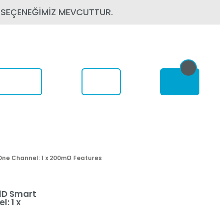
 SEÇENEĞİMİZ MEVCUTTUR.
om Nerede
One Channel: 1 x 200mΩ Features
1D Smart
: 1 x