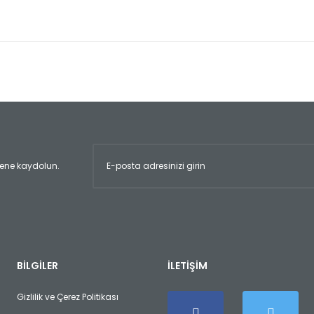
er konularda yetersiz gördüğünüz noktaları öneri formunu kullanarak tara
Bu ürüne ilk yorumu siz yapın!
Yorum Yaz
ltene kaydolun.
Gönder
BİLGİLER
İLETİŞİM
Gizlilik ve Çerez Politikası