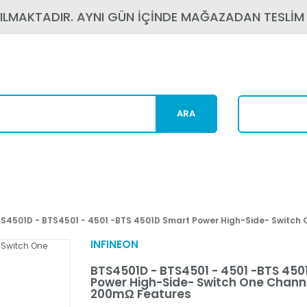
PILMAKTADIR. AYNI GÜN İÇİNDE MAĞAZADAN TESLİM
ARA
Karg
S4501D - BTS4501 - 4501 -BTS 4501D Smart Power High-Side- Switch 
INFINEON
BTS4501D - BTS4501 - 4501 -BTS 450
Power High-Side- Switch One Channel
200mΩ Features