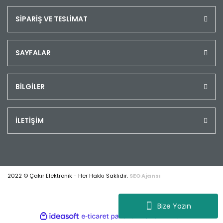
SİPARİŞ VE TESLİMAT
SAYFALAR
BİLGİLER
İLETİŞİM
2022 © Çakır Elektronik - Her Hakkı Saklıdır.
SEO Ajansı
Bize Yazın
ile
ideasoft
e-