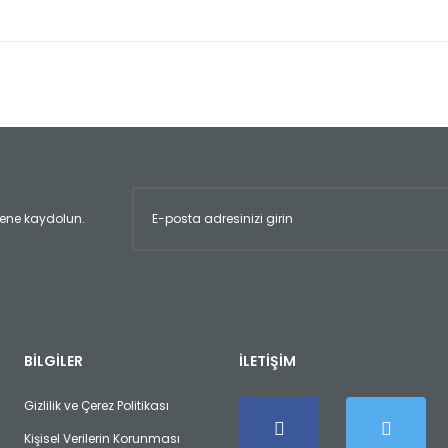
er konularda yetersiz gördüğünüz noktaları öneri formunu kullanarak tara
Bu ürüne ilk yorumu siz yapın!
Yorum Yaz
ltene kaydolun.
Gönder
BİLGİLER
İLETİŞİM
Gizlilik ve Çerez Politikası
Kişisel Verilerin Korunması