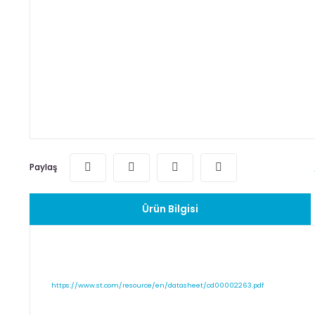
Paylaş
Ürün Bilgisi
https://www.st.com/resource/en/datasheet/cd00002263.pdf