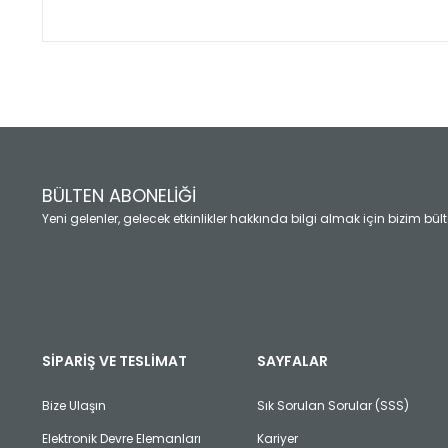
Bu ürünün fiyat bilgisi, resim, ürün açıklamalarında ve diğ
Görüş ve önerileriniz için teşekkür ederiz.
Ürün resmi kalitesiz, bozuk veya görüntülenemiyor.
Ürün açıklamasında eksik bilgiler bulunuyor.
Ürün bilgilerinde hatalar bulunuyor.
Ürün fiyatı diğer sitelerden daha pahalı.
BÜLTEN ABONELİĞİ
Bu ürüne benzer farklı alternatifler olmalı.
Yeni gelenler, gelecek etkinlikler hakkında bilgi almak için bizim bü
SİPARİŞ VE TESLİMAT
SAYFALAR
Bize Ulaşın
Sık Sorulan Sorular (SSS)
Elektronik Devre Elemanları
Kariyer