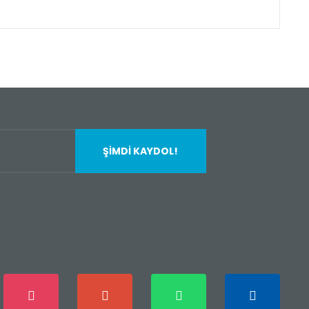
fımıza iletebilirsiniz.
ŞİMDİ KAYDOL!