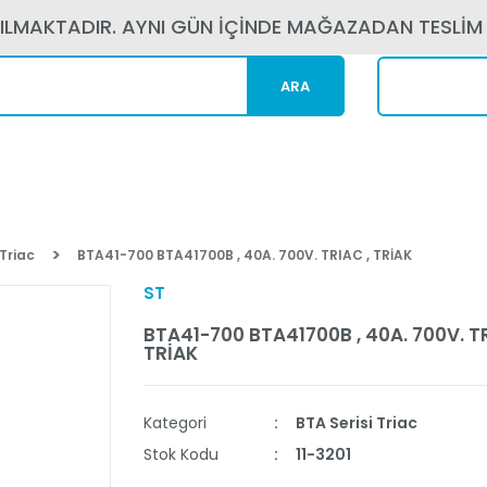
PILMAKTADIR. AYNI GÜN İÇİNDE MAĞAZADAN TESLİM
ARA
Kargom N
 Triac
BTA41-700 BTA41700B , 40A. 700V. TRIAC , TRİAK
ST
BTA41-700 BTA41700B , 40A. 700V. TR
TRİAK
Kategori
BTA Serisi Triac
Stok Kodu
11-3201