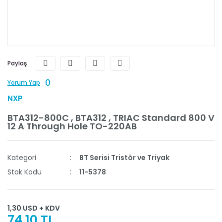
Paylaş
0
Yorum Yap
NXP
BTA312-800C , BTA312 , TRIAC Standard 800 V
12 A Through Hole TO-220AB
Kategori
BT Serisi Tristör ve Triyak
Stok Kodu
11-5378
1,30 USD + KDV
74,10 TL