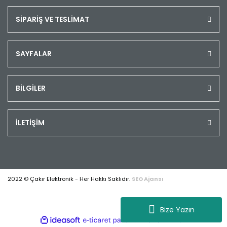
SİPARİŞ VE TESLİMAT
SAYFALAR
BİLGİLER
İLETİŞİM
2022 © Çakır Elektronik - Her Hakkı Saklıdır.
SEO Ajansı
Bize Yazın
ile
ideasoft
e-