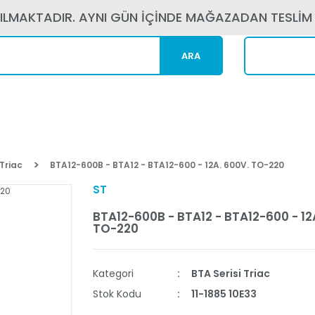
PILMAKTADIR. AYNI GÜN İÇİNDE MAĞAZADAN TESLİM
ARA
Kargom N
 Triac
BTA12-600B - BTA12 - BTA12-600 - 12A. 600V. TO-220
ST
BTA12-600B - BTA12 - BTA12-600 - 12
TO-220
Kategori
BTA Serisi Triac
Stok Kodu
11-1885 10E33