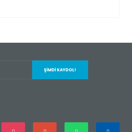
fımıza iletebilirsiniz.
ŞİMDİ KAYDOL!