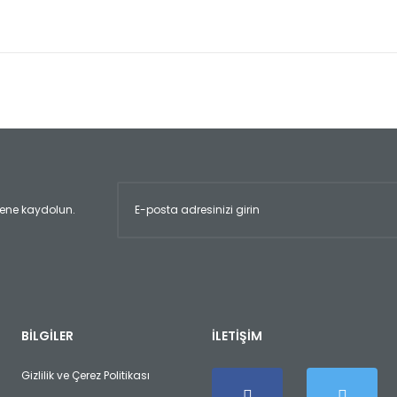
er konularda yetersiz gördüğünüz noktaları öneri formunu kullanarak tara
Bu ürüne ilk yorumu siz yapın!
Yorum Yaz
ltene kaydolun.
Gönder
BİLGİLER
İLETİŞİM
Gizlilik ve Çerez Politikası