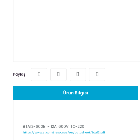
Paylaş
Ürün Bilgisi
BTA12-600B - 12A. 600V. TO-220
https://www.st.com/resource/en/datasheet/bta12.pdf