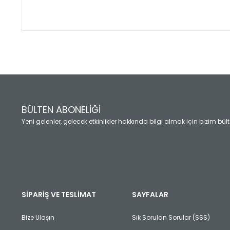
Bu ürünün fiyat bilgisi, resim, ürün açıklamalarında ve diğ
Görüş ve önerileriniz için teşekkür ederiz.
Ürün resmi kalitesiz, bozuk veya görüntülenemiyor.
Ürün açıklamasında eksik bilgiler bulunuyor.
Ürün bilgilerinde hatalar bulunuyor.
Ürün fiyatı diğer sitelerden daha pahalı.
BÜLTEN ABONELİĞİ
Bu ürüne benzer farklı alternatifler olmalı.
Yeni gelenler, gelecek etkinlikler hakkında bilgi almak için bizim bü
SİPARİŞ VE TESLİMAT
SAYFALAR
Bize Ulaşın
Sık Sorulan Sorular (SSS)