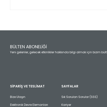
Bu ürünün fiyat bilgisi, resim, ürün açıklamalarında ve diğ
Görüş ve önerileriniz için teşekkür ederiz.
Ürün resmi kalitesiz, bozuk veya görüntülenemiyor.
Ürün açıklamasında eksik bilgiler bulunuyor.
Ürün bilgilerinde hatalar bulunuyor.
Ürün fiyatı diğer sitelerden daha pahalı.
BÜLTEN ABONELİĞİ
Bu ürüne benzer farklı alternatifler olmalı.
Yeni gelenler, gelecek etkinlikler hakkında bilgi almak için bizim bü
SİPARİŞ VE TESLİMAT
SAYFALAR
Bize Ulaşın
Sık Sorulan Sorular (SSS)
Elektronik Devre Elemanları
Kariyer