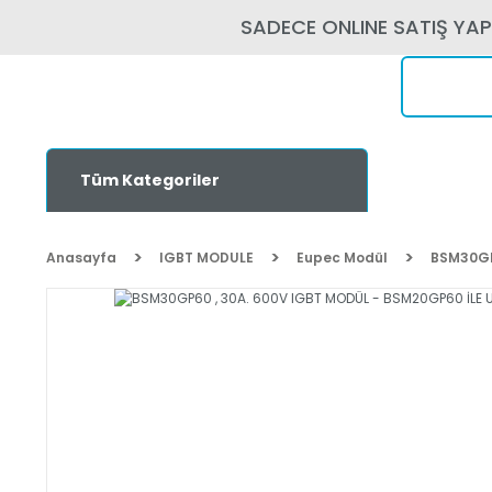
SADECE ONLINE SATIŞ YA
Tüm Kategoriler
Anasayfa
IGBT MODULE
Eupec Modül
BSM30GP