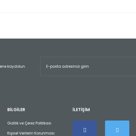
er konularda yetersiz gördüğünüz noktaları öneri formunu kullanarak tara
Bu ürüne ilk yorumu siz yapın!
Yorum Yaz
ltene kaydolun.
Gönder
BİLGİLER
İLETİŞİM
Gizlilik ve Çerez Politikası
Kişisel Verilerin Korunması