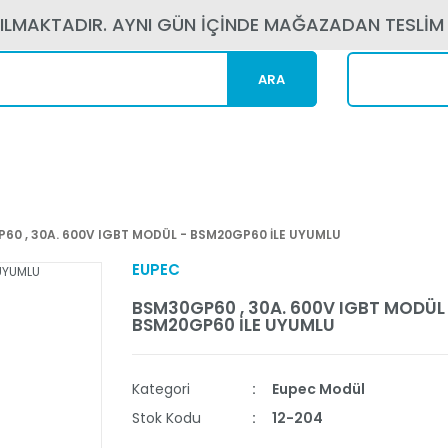
PILMAKTADIR. AYNI GÜN İÇİNDE MAĞAZADAN TESLİM
ARA
Kargom N
60 , 30A. 600V IGBT MODÜL - BSM20GP60 İLE UYUMLU
EUPEC
BSM30GP60 , 30A. 600V IGBT MODÜL 
BSM20GP60 İLE UYUMLU
Kategori
Eupec Modül
Stok Kodu
12-204