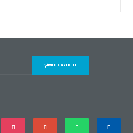
fımıza iletebilirsiniz.
ŞİMDİ KAYDOL!