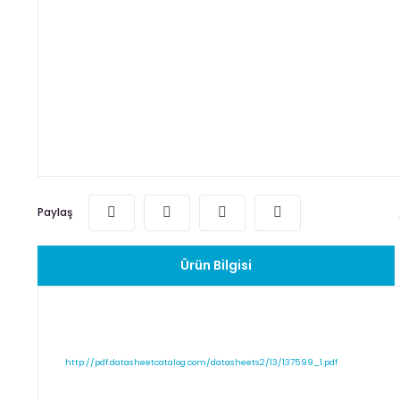
Paylaş
Ürün Bilgisi
http://pdf.datasheetcatalog.com/datasheets2/13/137599_1.pdf