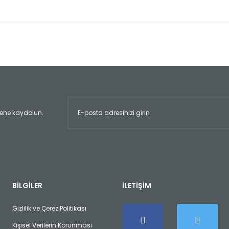
er konularda yetersiz gördüğünüz noktaları öneri formunu kullanarak tara
Bu ürüne ilk yorumu siz yapın!
Yorum Yaz
ltene kaydolun.
Gönder
BİLGİLER
İLETİŞİM
Gizlilik ve Çerez Politikası
Kişisel Verilerin Korunması