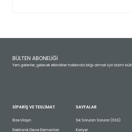
Bu ürünün fiyat bilgisi, resim, ürün açıklamalarında ve diğ
Görüş ve önerileriniz için teşekkür ederiz.
Ürün resmi kalitesiz, bozuk veya görüntülenemiyor.
Ürün açıklamasında eksik bilgiler bulunuyor.
Ürün bilgilerinde hatalar bulunuyor.
Ürün fiyatı diğer sitelerden daha pahalı.
BÜLTEN ABONELİĞİ
Bu ürüne benzer farklı alternatifler olmalı.
Yeni gelenler, gelecek etkinlikler hakkında bilgi almak için bizim bü
SİPARİŞ VE TESLİMAT
SAYFALAR
Bize Ulaşın
Sık Sorulan Sorular (SSS)
Elektronik Devre Elemanları
Kariyer