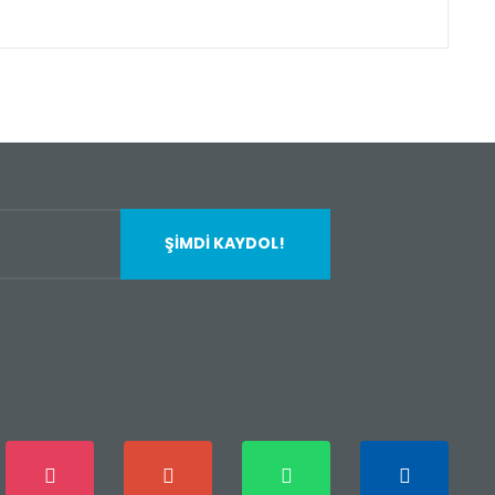
fımıza iletebilirsiniz.
ŞİMDİ KAYDOL!