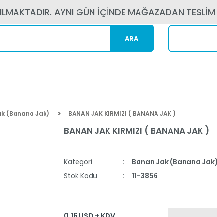
PILMAKTADIR. AYNI GÜN İÇİNDE MAĞAZADAN TESLİM
ARA
Kargom N
ak (Banana Jak)
BANAN JAK KIRMIZI ( BANANA JAK )
BANAN JAK KIRMIZI ( BANANA JAK )
Kategori
Banan Jak (Banana Jak
Stok Kodu
11-3856
0,16 USD + KDV