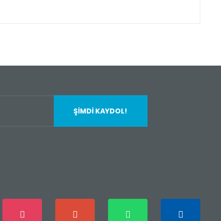
fımıza iletebilirsiniz.
ŞİMDİ KAYDOL!