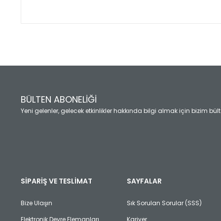
Bu ürünün fiyat bilgisi, resim, ürün açıklamalarında ve diğ
Görüş ve önerileriniz için teşekkür ederiz.
Ürün resmi kalitesiz, bozuk veya görüntülenemiyor.
Ürün açıklamasında eksik bilgiler bulunuyor.
Ürün bilgilerinde hatalar bulunuyor.
Ürün fiyatı diğer sitelerden daha pahalı.
BÜLTEN ABONELİĞİ
Bu ürüne benzer farklı alternatifler olmalı.
Yeni gelenler, gelecek etkinlikler hakkında bilgi almak için bizim bü
SİPARİŞ VE TESLİMAT
SAYFALAR
Bize Ulaşın
Sık Sorulan Sorular (SSS)
Elektronik Devre Elemanları
Kariyer