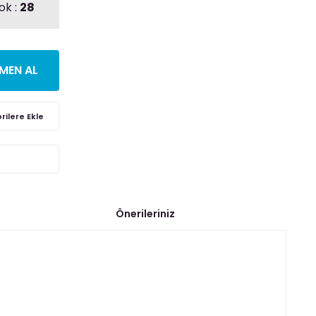
ok :
28
MEN AL
Önerileriniz