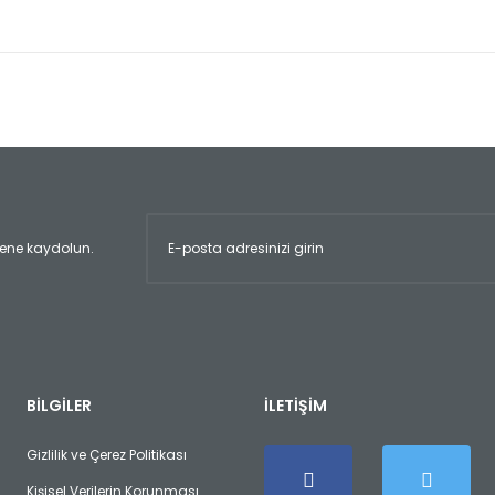
er konularda yetersiz gördüğünüz noktaları öneri formunu kullanarak tara
Bu ürüne ilk yorumu siz yapın!
Yorum Yaz
ltene kaydolun.
Gönder
BİLGİLER
İLETİŞİM
Gizlilik ve Çerez Politikası
Kişisel Verilerin Korunması